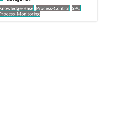
Knowledge-Base
Process-Control
SPC
Process-Monitoring