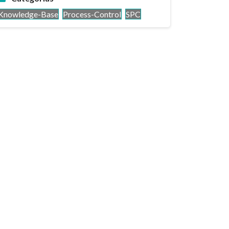
Knowledge-Base
Process-Control
SPC