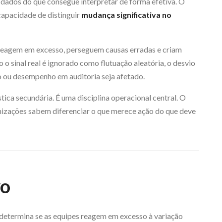
 dados do que consegue interpretar de forma efetiva. O
capacidade de distinguir
mudança significativa no
 reagem em excesso, perseguem causas erradas e criam
o sinal real é ignorado como flutuação aleatória, o desvio
o ou desempenho em auditoria seja afetado.
stica secundária. É uma disciplina operacional central. O
nizações sabem diferenciar o que merece ação do que deve
vo
 determina se as equipes reagem em excesso à variação