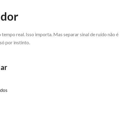
ador
empo real. Isso importa. Mas separar sinal de ruído não é
ó por instinto.
lar
idos