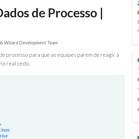
Dados de Processo |
b Wizard Development Team
 de processo para que as equipes parem de reagir à
io real cedo.
o
cinas
rise