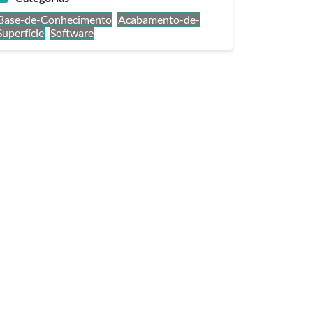
Base-de-Conhecimento
Acabamento-de-
Superfície
Software