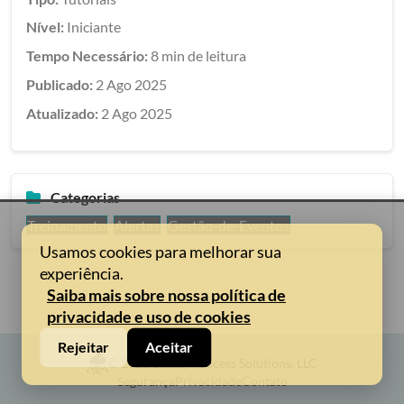
Nível:
Iniciante
Tempo Necessário:
8 min de leitura
Publicado:
2 Ago 2025
Atualizado:
2 Ago 2025
Categorias
Treinamento
Alertas
Gestão-de-Eventos
Usamos cookies para melhorar sua
experiência.
Saiba mais sobre nossa política de
privacidade e uso de cookies
Rejeitar
Aceitar
© 2026 Binary Process Solutions, LLC
Segurança
Privacidade
Contato