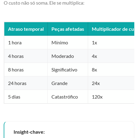
O custo não só soma. Ele se multiplica:
Atraso temporal
Peças afetadas
Multiplicador de cus
1 hora
Mínimo
1x
4 horas
Moderado
4x
8 horas
Significativo
8x
24 horas
Grande
24x
5 dias
Catastrófico
120x
Insight-chave: