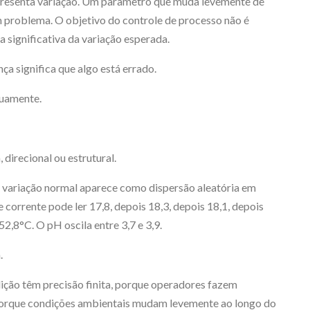
presenta variação. Um parâmetro que muda levemente de
 problema. O objetivo do controle de processo não é
 significativa da variação esperada.
 significa que algo está errado.
nuamente.
 direcional ou estrutural.
a variação normal aparece como dispersão aleatória em
 corrente pode ler 17,8, depois 18,3, depois 18,1, depois
52,8°C. O pH oscila entre 3,7 e 3,9.
.
ição têm precisão finita, porque operadores fazem
orque condições ambientais mudam levemente ao longo do