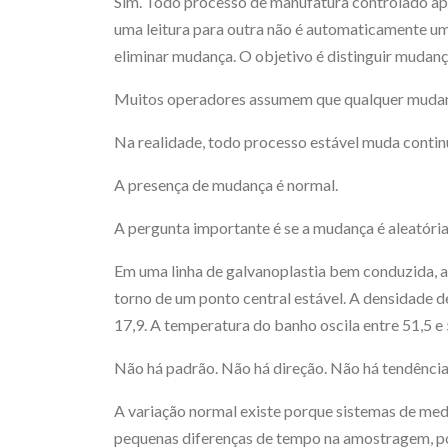
Sim. Todo processo de manufatura controlado a
uma leitura para outra não é automaticamente um
eliminar mudança. O objetivo é distinguir mudança
Muitos operadores assumem que qualquer mudança
Na realidade, todo processo estável muda conti
A presença de mudança é normal.
A pergunta importante é se a mudança é aleatória,
Em uma linha de galvanoplastia bem conduzida, 
torno de um ponto central estável. A densidade de
17,9. A temperatura do banho oscila entre 51,5 e 
Não há padrão. Não há direção. Não há tendência
A variação normal existe porque sistemas de med
pequenas diferenças de tempo na amostragem, p