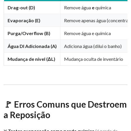
Drag-out (D)
Remove água
e
química
Evaporação (E)
Remove apenas água (concentra 
Purga/Overflow (B)
Remove água e química
Água DI Adicionada (A)
Adiciona água (dilui o banho)
Mudança de nível (ΔL)
Mudança oculta de inventário
🚩 Erros Comuns que Destroem
a Reposição
❌
Tratar evaporação como perda química
(é perda de