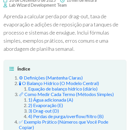
20 de Dezembro de 2025
10 min de leitura
Lab Wizard Development Team
Aprenda a calcular perda por drag-out, taxa de
evaporação e adições de reposição para tanques de
processo e sistemas de enxágue. Inclui fórmulas
simples, exemplos práticos, erros comuns e uma
abordagem de planilha semanal.
Índice
⚙️ Definições (Mantenha Claras)
🧪 O Balanço Hídrico (O Modelo Central)
Equação de balanço hídrico (diário)
📏 Como Medir Cada Termo (Métodos Simples)
1) Água adicionada (A)
2) Evaporação (E)
3) Drag-out (D)
4) Perdas de purga/overflow/filtro (B)
✅ Exemplo Prático (Números que Você Pode
Copiar)